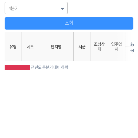
조회
조성상
입주업
유형
시도
단지명
시군
태
체
남
전년도 동분기 대비 하락
출
처
:
한
국
산
업
단
지